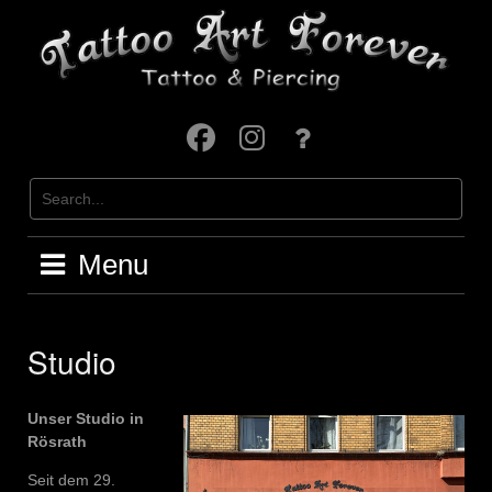
Skip
to
content
Facebook
Instagram
Kontakt
Menu
Studio
Unser Studio in
Rösrath
Seit dem 29.